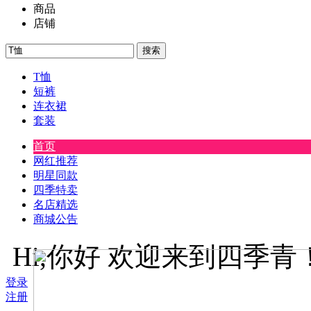
商品
店铺
搜索
T恤
短裤
连衣裙
套装
首页
网红推荐
明星同款
四季特卖
名店精选
商城公告
Hi,你好
欢迎来到四季青
登录
注册