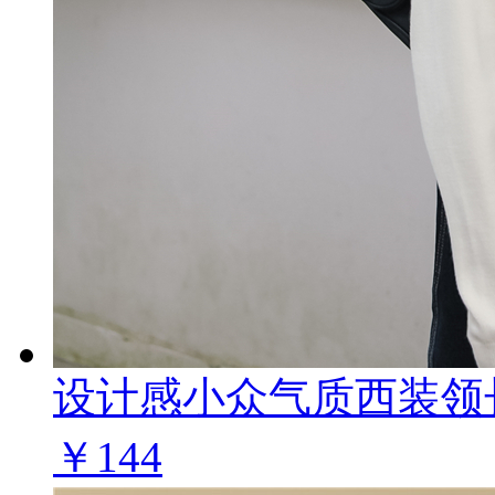
设计感小众气质西装领
￥144