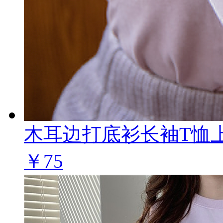
木耳边打底衫长袖T恤
￥75