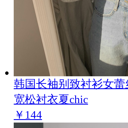
韩国长袖别致衬衫女蕾
宽松衬衣夏chic
￥144