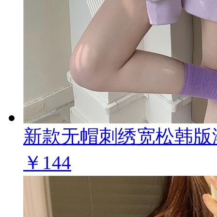
新款无帽刺绣宽松韩版潮
￥144