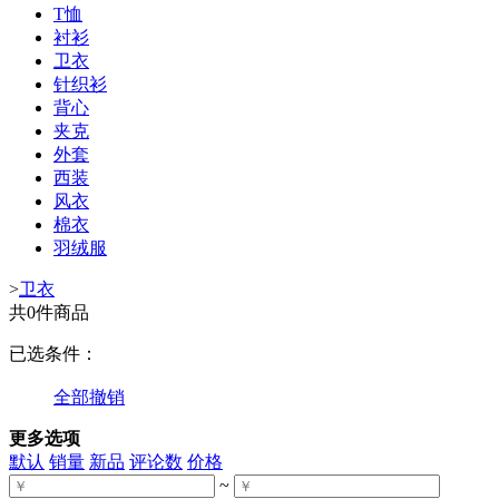
T恤
衬衫
卫衣
针织衫
背心
夹克
外套
西装
风衣
棉衣
羽绒服
>
卫衣
共0件商品
已选条件：
全部撤销
更多选项
默认
销量
新品
评论数
价格
~