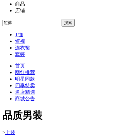
商品
店铺
搜索
T恤
短裤
连衣裙
套装
首页
网红推荐
明星同款
四季特卖
名店精选
商城公告
品质男装
>
上装