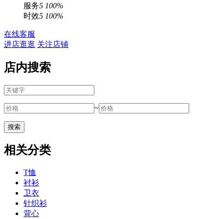
服务
5
100%
时效
5
100%
在线客服
进店逛逛
关注店铺
店内搜索
~
相关分类
T恤
衬衫
卫衣
针织衫
背心