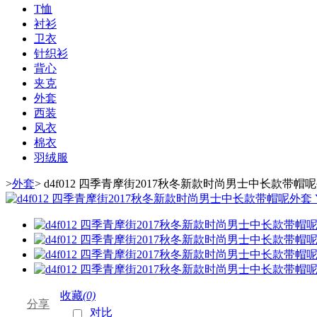
T恤
衬衫
卫衣
针织衫
背心
夹克
外套
西装
风衣
棉衣
羽绒服
>
外套
>
d4f012 四季青摩街2017秋冬新款时尚男士中长款带帽呢外
收藏
(0)
分享
对比