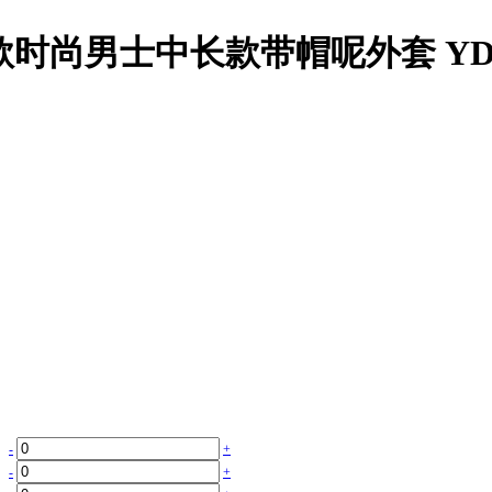
冬新款时尚男士中长款带帽呢外套 YDM
-
+
-
+