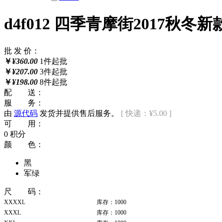
d4f012 四季青摩街2017秋
批 发 价：
￥
¥360.00
1件起批
￥
¥207.00
3件起批
￥
¥198.00
8件起批
配 送：
服 务：
由
源代码
发货并提供售后服务。
[ 快递：¥5.00 ]
可 用：
0 积分
颜 色：
黑
军绿
尺 码：
XXXXL
库存：1000
XXXL
库存：1000