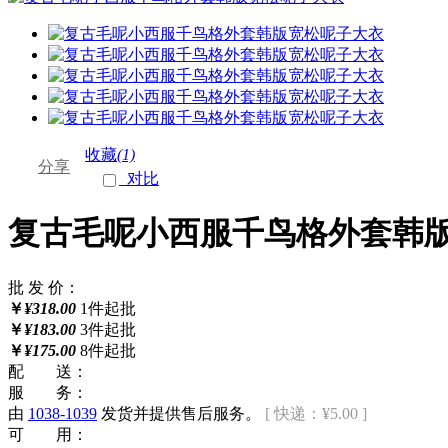
收藏
(1)
分享
对比
复古毛呢小西服千鸟格外套韩
批 发 价：
￥
¥318.00
1件起批
￥
¥183.00
3件起批
￥
¥175.00
8件起批
配 送：
服 务：
由
1038-1039
发货并提供售后服务。
[ 快递：¥5.00 ]
可 用：