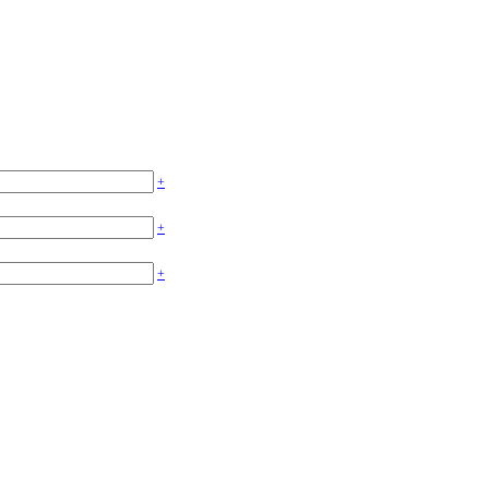
+
+
+