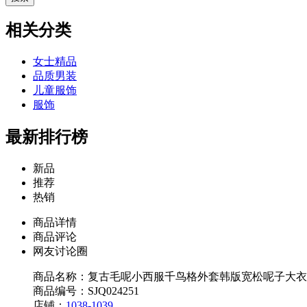
相关分类
女士精品
品质男装
儿童服饰
服饰
最新排行榜
新品
推荐
热销
商品详情
商品评论
网友讨论圈
商品名称：复古毛呢小西服千鸟格外套韩版宽松呢子大衣
商品编号：SJQ024251
店铺：
1038-1039