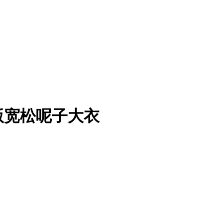
版宽松呢子大衣