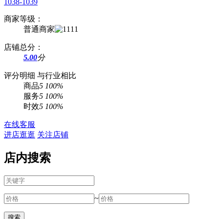
1038-1039
商家等级：
普通商家
店铺总分：
5.00
分
评分明细
与行业相比
商品
5
100%
服务
5
100%
时效
5
100%
在线客服
进店逛逛
关注店铺
店内搜索
~