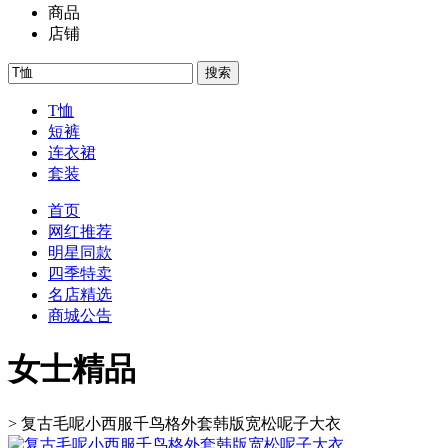
商品
店铺
搜索
T恤
短裤
连衣裙
套装
首页
网红推荐
明星同款
四季特卖
名店精选
商城公告
女士精品
>
复古毛呢小西服千鸟格外套韩版宽松呢子大衣