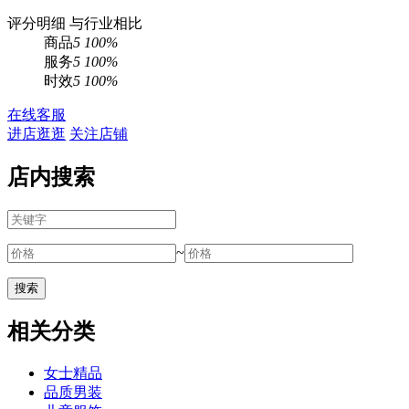
评分明细
与行业相比
商品
5
100%
服务
5
100%
时效
5
100%
在线客服
进店逛逛
关注店铺
店内搜索
~
相关分类
女士精品
品质男装