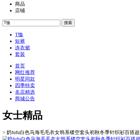
商品
店铺
搜索
T恤
短裤
连衣裙
套装
首页
网红推荐
明星同款
四季特卖
名店精选
商城公告
女士精品
>
奶fufu白色马海毛毛衣女韩系镂空套头初秋冬季针织衫百搭