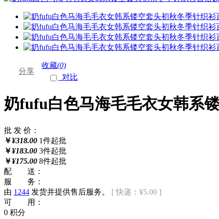
收藏
(0)
分享
对比
奶fufu白色马海毛毛衣女韩
批 发 价：
￥
¥318.00
1件起批
￥
¥183.00
3件起批
￥
¥175.00
8件起批
配 送：
服 务：
由
1244
发货并提供售后服务。
[ 快递：¥5.00 ]
可 用：
0 积分