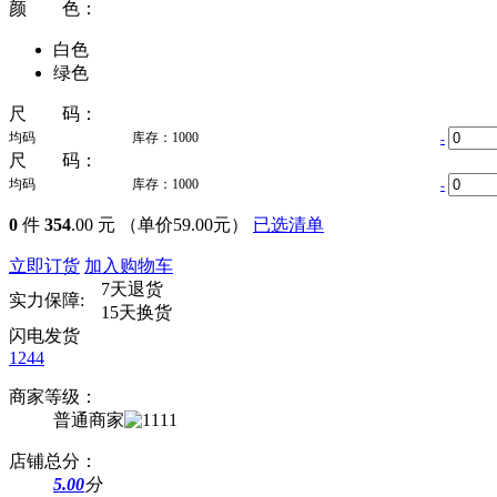
颜 色：
白色
绿色
尺 码：
均码
库存：1000
-
尺 码：
均码
库存：1000
-
0
件
354
.00 元
（单价59.00元）
已选清单
立即订货
加入购物车
7天退货
实力保障:
15天换货
闪电发货
1244
商家等级：
普通商家
店铺总分：
5.00
分