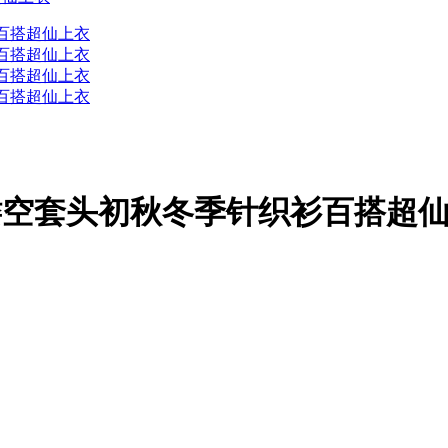
系镂空套头初秋冬季针织衫百搭超