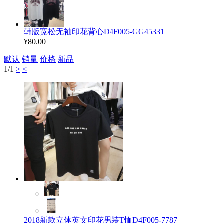
韩版宽松无袖印花背心D4F005-GG45331
¥80.00
默认
销量
价格
新品
1
/1
>
<
2018新款立体英文印花男装T恤D4F005-7787