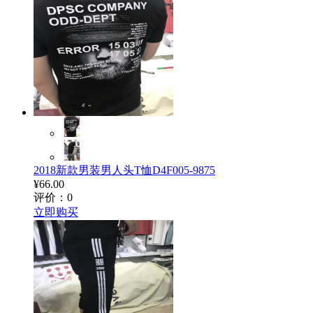
2018新款男装男人头T恤D4F005-9875
¥66.00
评价：0
立即购买