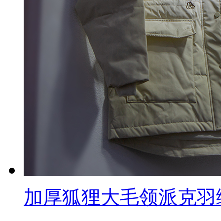
加厚狐狸大毛领派克羽