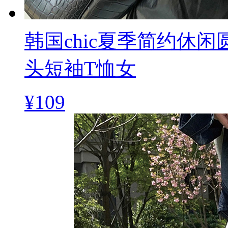
韩国chic夏季简约休
头短袖T恤女
¥109