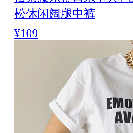
松休闲阔腿中裤
¥109