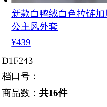
新款白鸭绒白色拉链加
公主风外套
¥439
D1F243
档口号：
商品数：
共16件