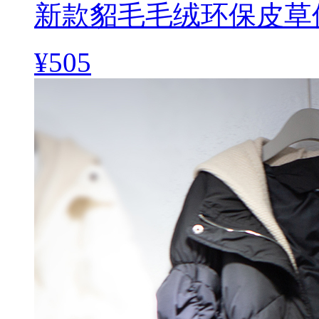
新款貂毛毛绒环保皮草
¥505