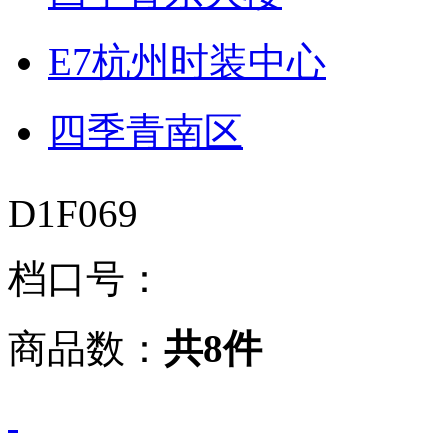
E7杭州时装中心
四季青南区
D1F069
档口号：
商品数：
共8件