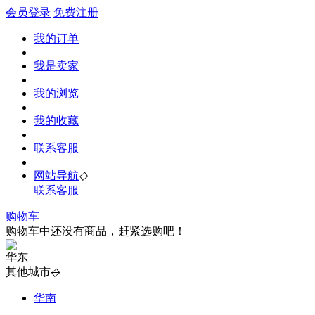
会员登录
免费注册
我的订单
我是卖家
我的浏览
我的收藏
联系客服
网站导航
◇
联系客服
购物车
购物车中还没有商品，赶紧选购吧！
华东
其他城市
◇
华南