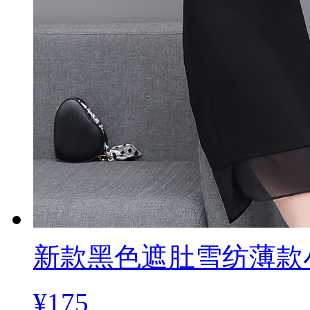
新款黑色遮肚雪纺薄款
¥175