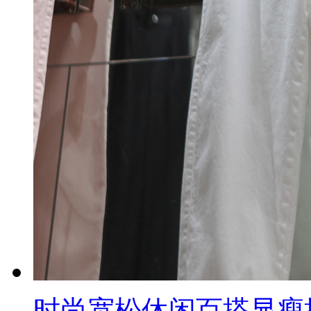
时尚宽松休闲百搭显瘦