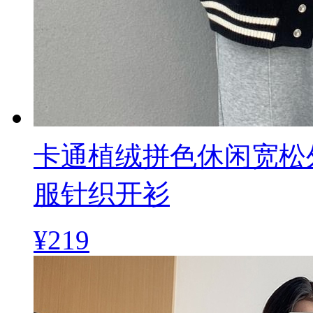
卡通植绒拼色休闲宽松
服针织开衫
¥219