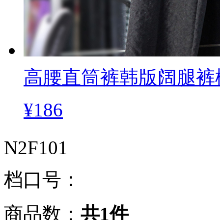
高腰直筒裤韩版阔腿裤
¥186
N2F101
档口号：
商品数：
共1件