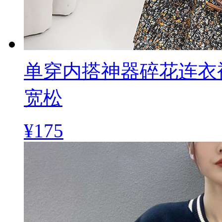
单穿内搭神器碎花连衣
宽松
¥175