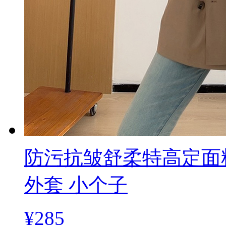
防污抗皱舒柔特高定面
外套 小个子
¥285