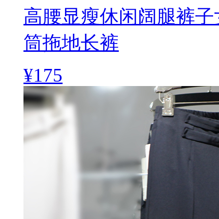
高腰显瘦休闲阔腿裤子
筒拖地长裤
¥175