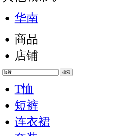
华南
商品
店铺
搜索
T恤
短裤
连衣裙