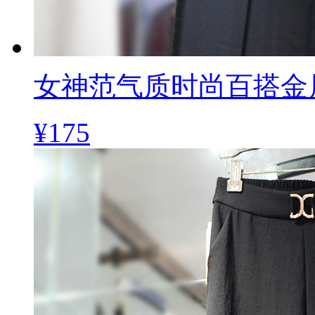
女神范气质时尚百搭金
¥175