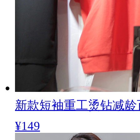
新款短袖重工烫钻减龄
¥149